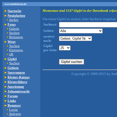
www.teufelsturm.de
Momentan sind 1147 Gipfel in der Datenbank erfass
Startseite
Neuigkeiten
Um einen Gipfel zu suchen, bitte Suchtext eingeben 
Archiv
Fotos
Suchtext:
Galerie
Gebiet:
Suchen
sortiert
Beitragen
nach:
Wege
Suchen
Gipfel
Eintragen
pro Seite:
nR
Gipfel
Suchen
Gebiete
Sperrungen
Copyright © 1999-2015 by Andr
Kletter-Knigge
Kletterführer
Ausrüstung
Johanniswacht
Forum
Links
Benutzer
Login
Anlegen