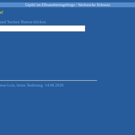
Gipfel im Elbsandsteingebirge / Sächsische Schweiz
t!
und 'Suchen' Button klicken.
eas Lein, letzte Änderung: 14.06.2026