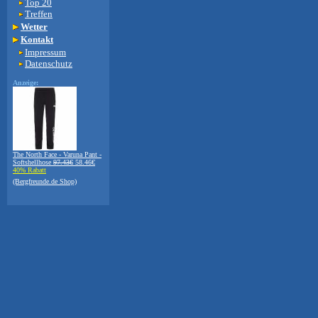
Top 20
Treffen
Wetter
Kontakt
Impressum
Datenschutz
Anzeige:
The North Face - Varuna Pant -
Softshellhose
97.43€
58.46€
40% Rabatt
(Bergfreunde.de Shop)