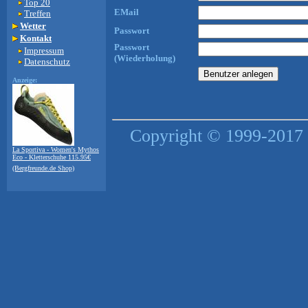
Top 20
EMail
Treffen
Wetter
Passwort
Kontakt
Passwort
Impressum
(Wiederholung)
Datenschutz
Anzeige:
Copyright © 1999-2017 
La Sportiva - Women's Mythos
Eco - Kletterschuhe 115.95€
(Bergfreunde.de Shop)