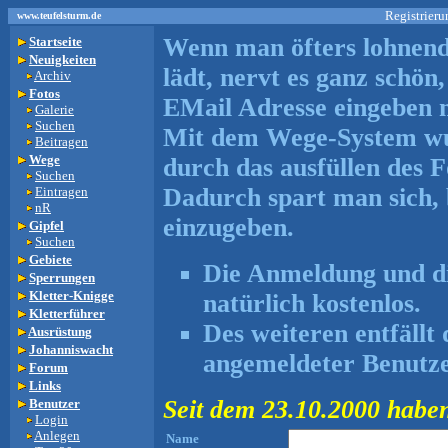
Registrieru
www.teufelsturm.de
Wenn man öfters lohnend
Startseite
Neuigkeiten
lädt, nervt es ganz schö
Archiv
Fotos
EMail Adresse eingeben 
Galerie
Suchen
Mit dem Wege-System wur
Beitragen
Wege
durch das ausfüllen des 
Suchen
Dadurch spart man sich, 
Eintragen
nR
einzugeben.
Gipfel
Suchen
Gebiete
Die Anmeldung und die
Sperrungen
Kletter-Knigge
natürlich kostenlos.
Kletterführer
Des weiteren entfällt
Ausrüstung
Johanniswacht
angemeldeter Benutze
Forum
Links
Seit dem 23.10.2000 haben 
Benutzer
Login
Anlegen
Name