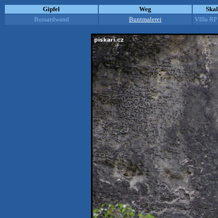
Gipfel
Weg
Ska
Bussardwand
Buntmalerei
VIIIa RP