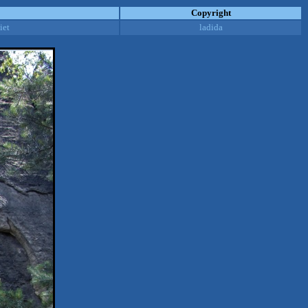
Copyright
iet
ladida