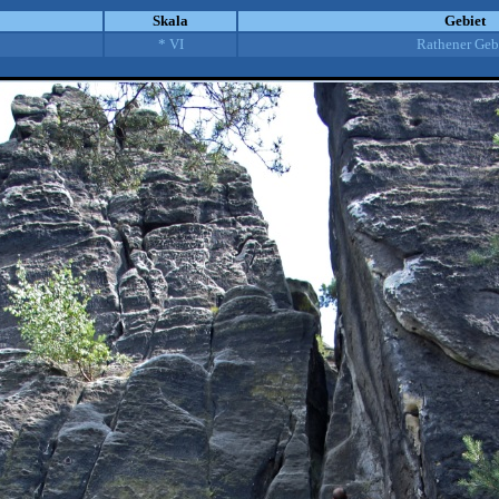
Skala
Gebiet
* VI
Rathener Geb