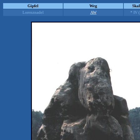
Gipfel
Weg
Ska
Lorenznadel
AW
* IV 