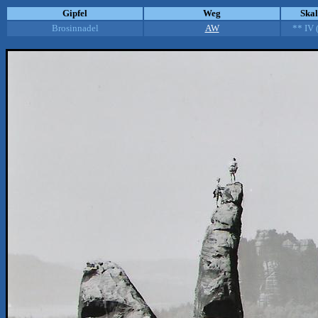
Gipfel
Weg
Ska
Brosinnadel
AW
** IV 