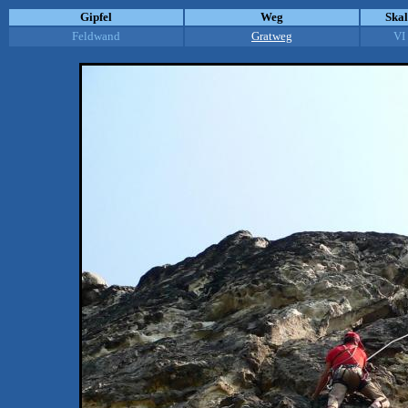
Gipfel
Weg
Ska
Feldwand
Gratweg
VI