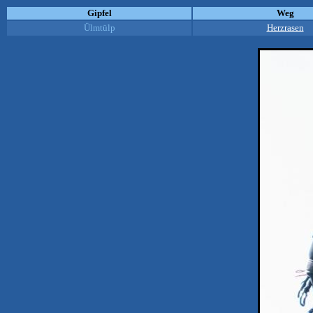
Gipfel
Weg
Ülmtülp
Herzrasen