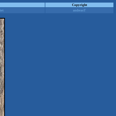
Copyright
iet
andreasT