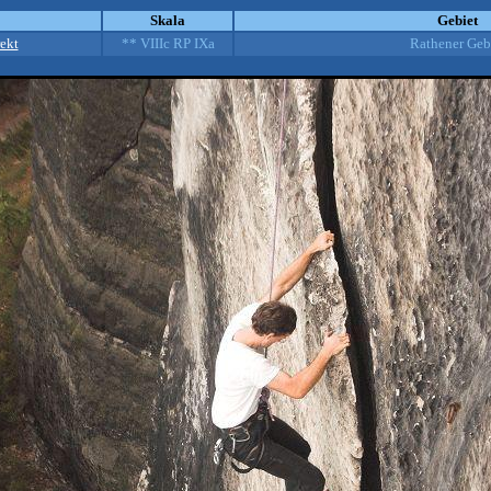
Skala
Gebiet
ekt
** VIIIc RP IXa
Rathener Geb