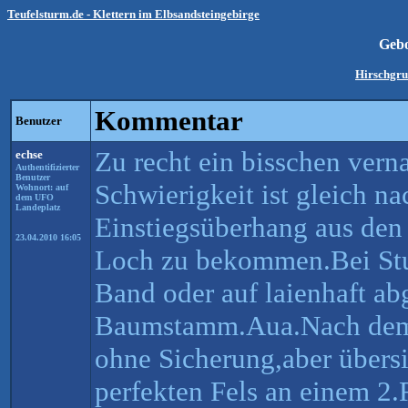
Teufelsturm.de - Klettern im Elbsandsteingebirge
Geb
Hirschgru
Kommentar
Benutzer
Zu recht ein bisschen vern
echse
Authentifizierter
Benutzer
Schwierigkeit ist gleich n
Wohnort: auf
dem UFO
Landeplatz
Einstiegsüberhang aus den 
23.04.2010 16:05
Loch zu bekommen.Bei Stu
Band oder auf laienhaft ab
Baumstamm.Aua.Nach dem 
ohne Sicherung,aber übersi
perfekten Fels an einem 2.