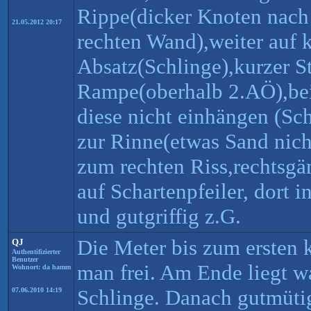
Rippe(dicker Knoten nach 
21.05.2012 20:17
rechten Wand),weiter auf k
Absatz(Schlinge),kurzer 
Rampe(oberhalb 2.AÖ),bei
diese nicht einhängen (Sch
zur Rinne(etwas Sand nic
zum rechten Riss,rechtsgä
auf Schartenpfeiler, dort
und gutgriffig z.G.
Die Meter bis zum ersten 
QJ
Authentifizierter
Benutzer
man frei. Am Ende liegt w
Wohnort: da hamm
Schlinge. Danach gutmüt
07.06.2010 14:19