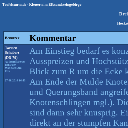
Teufelsturm.de - Klettern im Elbsandsteingebirge
Dre
Hocks
Kommentar
Benutzer
Torsten
Am Einstieg bedarf es konz
Schubert
(DD-79)
Ausspreizen und Hochstütz
Authentifizierter
Benutzer
Wohnort: Am
Blick zum R um die Ecke 
Fels
Am Ende der Mulde Knoten
27.06.2010 16:43
und Querungsband angreife
Knotenschlingen mgl.). Die
sind dann sehr knusprig. E
direkt an der stumpfen Kant