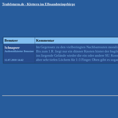
Teufelsturm.de - Klettern im Elbsandsteingebirge
Benutzer
Kommentar
Im Gegensatz zu den vielberingten Nachbarrouten moralisc
Schnapser
Bis zum 1.R. liegt nur ein dünner Knoten hinter der fra
Authentifizierter Benutzer
ins liegende Gelände wieder die ein oder andere SU. Kons
aber sehr tiefen Löchern für 1-3 Finger. Oben gibt es so
12.07.2010 14:42