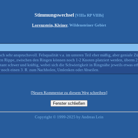
Stimmungswechsel
[VIIIa RP VIIIb]
Lorenzstein, Kleiner
, Wildensteiner Gebiet
h sehr anspruchsvoll. Felsqualität v.a. im unteren Teil eher mäßig, aber geniale 
gilen Rippe, zwischen den Ringen können noch 1-2 Knoten platziert werden, überm 2
tant schwer und kräftig, wobei sich die Schwierigkeit in Ringnähe jeweils etwas e
gar noch einen 3. R. zum Nachholen, Umlenken oder Abseilen.
[Neuen Kommentar zu diesem Weg schreiben]
Copyright © 1999-2025 by Andreas Lein