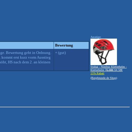
Anzeige:
Bewertung
Züge. Bewertung geht in Ordnung.
+ (gut)
. kommt erst kurz vorm Ausstieg
rhöht, HS nach dem 2. an kleinen
Stubai - Nimbus Kletterhelm -
Kletterhelm
75.98€
64.58€
15% Rabatt
(Bergfreunde.de Shop)