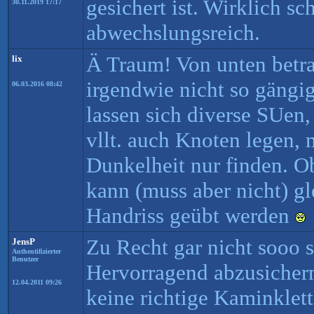
gesichert ist. Wirklich s
30.11.2019 17:17
abwechslungsreich.
Ä Traum! Von unten betra
lix
irgendwie nicht so gängig
06.03.2016 08:42
lassen sich diverse SUen,
vllt. auch Knoten legen, 
Dunkelheit nur finden. O
kann (muss aber nicht) gl
Handriss geübt werden
Zu Recht gar nicht sooo 
JensP
Authentifizierter
Benutzer
Hervorragend abzusichern
12.04.2011 09:26
keine richtige Kaminklet