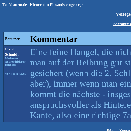
Teufelsturm.de - Klettern im Elbsandsteingebirge
Verlege
Schrammst
Kommentar
Benutzer
Ulrich
Eine feine Hangel, die nich
Schmidt
Moderator
man auf der Reibung gut st
Authentifizierter
Benutzer
gesichert (wenn die 2. Schli
25.04.2011 16:59
aber), immer wenn man ein
kommt die nächste - insges
anspruchsvoller als Hinter
Kante, also eine richtige 7a
[Neuen Kommen