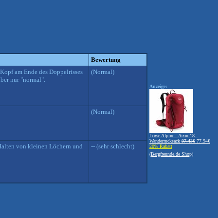
Bewertung
en Kopf am Ende des Doppelrisses
(Normal)
ber nur "normal".
Anzeige:
(Normal)
Lowe Alpine - Aeon 18 -
Wanderrucksack
97.43€
77.94€
s Halten von kleinen Löchern und
-- (sehr schlecht)
20% Rabatt
(Bergfreunde.de Shop)