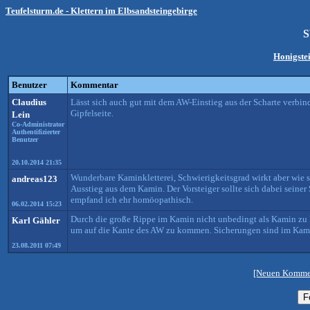
Teufelsturm.de - Klettern im Elbsandsteingebirge
S
Honigste
Benutzer
Kommentar
Claudius
Lässt sich auch gut mit dem AW-Einstieg aus der Scharte verbind
Gipfelseite.
Lein
Co-Administrator
Authentifizierter
Benutzer
20.10.2014 21:35
Wunderbare Kaminkletterei, Schwierigkeitsgrad wirkt aber wie s
andreas123
Ausstieg aus dem Kamin. Der Vorsteiger sollte sich dabei seiner
empfand ich ehr homöopathisch.
06.02.2014 15:23
Durch die große Rippe im Kamin nicht unbedingt als Kamin zu k
Karl Gähler
um auf die Kante des AW zu kommen. Sicherungen sind im Kam
23.08.2011 07:49
[Neuen Kommen