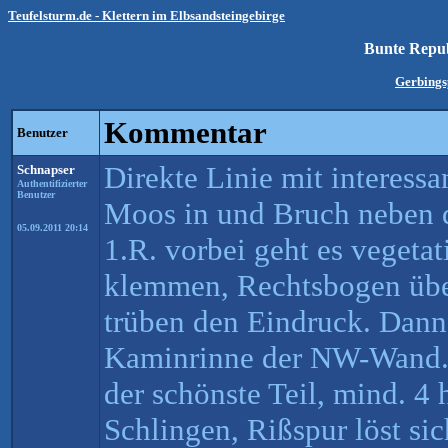
Teufelsturm.de - Klettern im Elbsandsteingebirge
Bunte Repu
Gerbings
Kommentar
Benutzer
Direkte Linie mit interessa
Schnapser
Authentifizierter
Benutzer
Moos in und Bruch neben d
05.09.2011 20:14
1.R. vorbei geht es vegetat
klemmen, Rechtsbogen übe
trüben den Eindruck. Dann 
Kaminrinne der NW-Wand.
der schönste Teil, mind. 4
Schlingen, Rißspur löst si