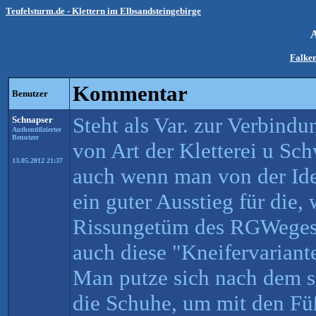
Teufelsturm.de - Klettern im Elbsandsteingebirge
Falken
Kommentar
Benutzer
Steht als Var. zur Verbind
Schnapser
Authentifizierter
Benutzer
von Art der Kletterei u Sch
13.05.2012 21:37
auch wenn man von der Ide
ein guter Ausstieg für die,
Rissungetüm des RGWeges f
auch diese "Kneifervariant
Man putze sich nach dem sa
die Schuhe, um mit den Fü