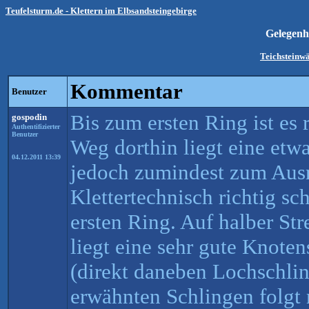
Teufelsturm.de - Klettern im Elbsandsteingebirge
Gelegenh
Teichsteinw
Kommentar
Benutzer
Bis zum ersten Ring ist es 
gospodin
Authentifizierter
Benutzer
Weg dorthin liegt eine etw
04.12.2011 13:39
jedoch zumindest zum Ausr
Klettertechnisch richtig sc
ersten Ring. Auf halber St
liegt eine sehr gute Knote
(direkt daneben Lochschli
erwähnten Schlingen folgt