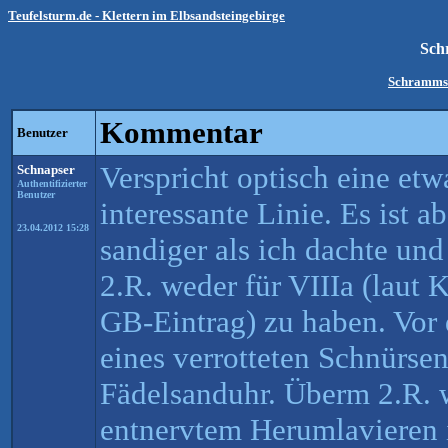
Teufelsturm.de - Klettern im Elbsandsteingebirge
Sch
Schrammst
Kommentar
Benutzer
Verspricht optisch eine etw
Schnapser
Authentifizierter
Benutzer
interessante Linie. Es ist ab
23.04.2012 15:28
sandiger als ich dachte und
2.R. weder für VIIIa (laut K
GB-Eintrag) zu haben. Vor 
eines verrotteten Schnürsen
Fädelsanduhr. Überm 2.R. 
entnervtem Herumlavieren 