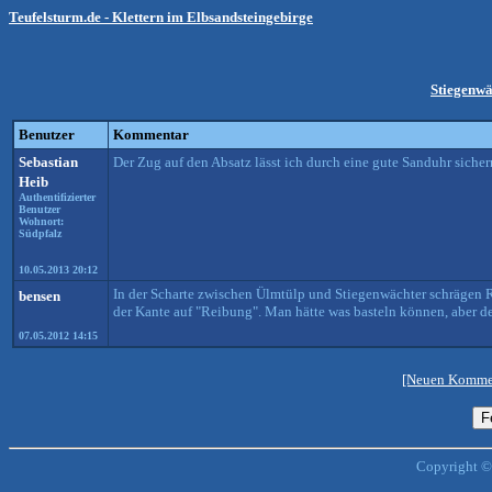
Teufelsturm.de - Klettern im Elbsandsteingebirge
Stiegenwä
Benutzer
Kommentar
Sebastian
Der Zug auf den Absatz lässt ich durch eine gute Sanduhr siche
Heib
Authentifizierter
Benutzer
Wohnort:
Südpfalz
10.05.2013 20:12
In der Scharte zwischen Ülmtülp und Stiegenwächter schrägen 
bensen
der Kante auf "Reibung". Man hätte was basteln können, aber de
07.05.2012 14:15
[Neuen Kommen
Copyright ©