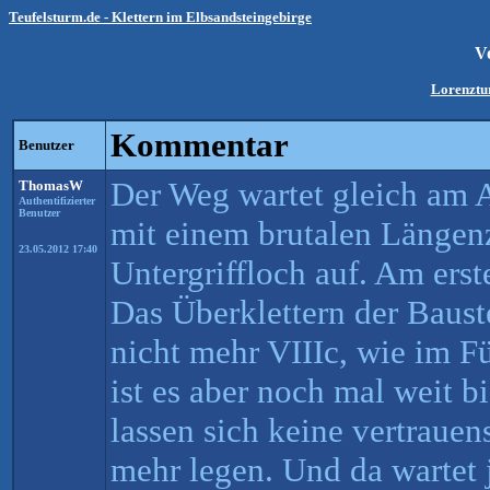
Teufelsturm.de - Klettern im Elbsandsteingebirge
V
Lorenztu
Kommentar
Benutzer
Der Weg wartet gleich am 
ThomasW
Authentifizierter
Benutzer
mit einem brutalen Längen
23.05.2012 17:40
Untergriffloch auf. Am ers
Das Überklettern der Baust
nicht mehr VIIIc, wie im F
ist es aber noch mal weit b
lassen sich keine vertraue
mehr legen. Und da wartet 