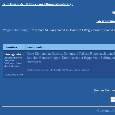
Teufelsturm.de - Klettern im Elbsandsteingebirge
St
Giesenstein
Wegbeschreibung:
3m re vom SO-Weg Wand zu Band(SO-Weg kreuzend) Wand üb
Benutzer
Kommentar
Nette Kletterei an Quacke. Der untere Teil der Rippe nach dem 
Sturzgefährte
darueber Bandschlingen. Direkt nach der Rippe viele Schlingen
Authentifizierter
Benutzer
interessant.
Wohnort: Unter
den Lebenden
Zuletzt bearbeitet am: 11.06.2012 10:24 von Ulrich Schmidt
10.06.2012 17:00
[Neuen Kommen
Copyright ©