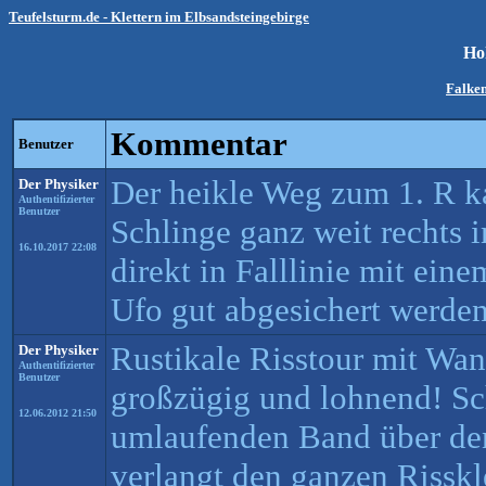
Teufelsturm.de - Klettern im Elbsandsteingebirge
Ho
Falken
Kommentar
Benutzer
Der heikle Weg zum 1. R k
Der Physiker
Authentifizierter
Benutzer
Schlinge ganz weit rechts
16.10.2017 22:08
direkt in Falllinie mit ein
Ufo gut abgesichert werde
Rustikale Risstour mit Wan
Der Physiker
Authentifizierter
Benutzer
großzügig und lohnend! Sc
12.06.2012 21:50
umlaufenden Band über d
verlangt den ganzen Risskle