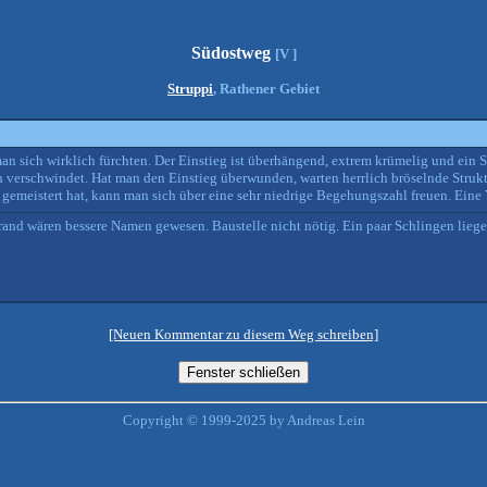
Südostweg
[V ]
Struppi
, Rathener Gebiet
sich wirklich fürchten. Der Einstieg ist überhängend, extrem krümelig und ein Spo
h verschwindet. Hat man den Einstieg überwunden, warten herrlich bröselnde Struk
emeistert hat, kann man sich über eine sehr niedrige Begehungszahl freuen. Eine 
estrand wären bessere Namen gewesen. Baustelle nicht nötig. Ein paar Schlingen lieg
[Neuen Kommentar zu diesem Weg schreiben]
Copyright © 1999-2025 by Andreas Lein