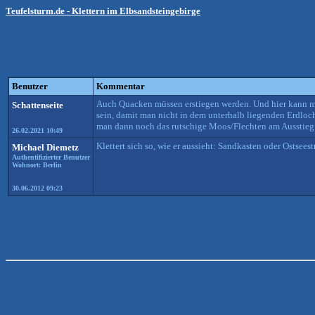
Teufelsturm.de - Klettern im Elbsandsteingebirge
Benutzer
Kommentar
Auch Quacken müssen erstiegen werden. Und hier kann man 
Schattenseite
sein, damit man nicht in dem unterhalb liegenden Erdloc
man dann noch das rutschige Moos/Flechten am Ausstieg g
26.02.2021 10:49
Klettert sich so, wie er aussieht: Sandkasten oder Ostse
Michael Diemetz
Authentifizierter Benutzer
Wohnort: Berlin
30.06.2012 09:23