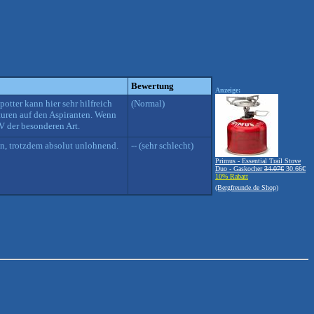
Bewertung
Anzeige:
tter kann hier sehr hilfreich
(Normal)
turen auf den Aspiranten. Wenn
V der besonderen Art.
en, trotzdem absolut unlohnend.
-- (sehr schlecht)
Primus - Essential Trail Stove
Duo - Gaskocher
34.07€
30.66€
10% Rabatt
(Bergfreunde.de Shop)