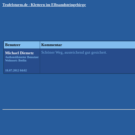
Teufelsturm.de - Klettern im Elbsandsteingebirge
Benutzer
Kommentar
Schöner Weg, ausreichend gut gesichert.
Michael Diemetz
Authentifizierter Benutzer
Wohnort: Berlin
18.07.2012 04:02