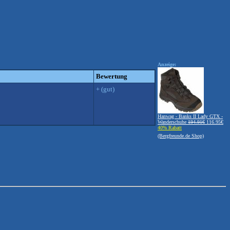
Anzeige:
Bewertung
+ (gut)
Hanwag - Banks II Lady GTX -
Wanderschuhe
194.91€
116.95€
40% Rabatt
(Bergfreunde.de Shop)