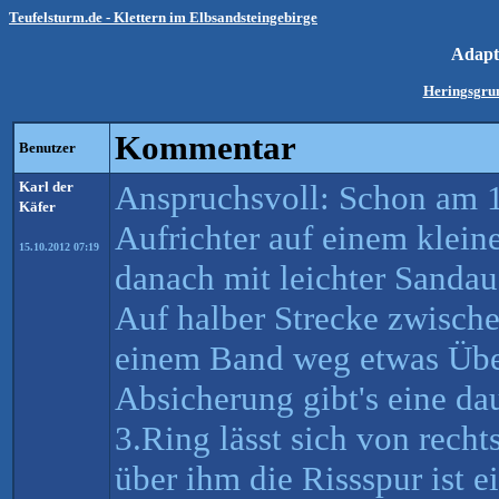
Teufelsturm.de - Klettern im Elbsandsteingebirge
Adapt
Heringsgru
Kommentar
Benutzer
Karl der
Anspruchsvoll: Schon am 1
Käfer
Aufrichter auf einem kleine
15.10.2012 07:19
danach mit leichter Sandau
Auf halber Strecke zwische
einem Band weg etwas Übe
Absicherung gibt's eine da
3.Ring lässt sich von recht
über ihm die Rissspur ist e