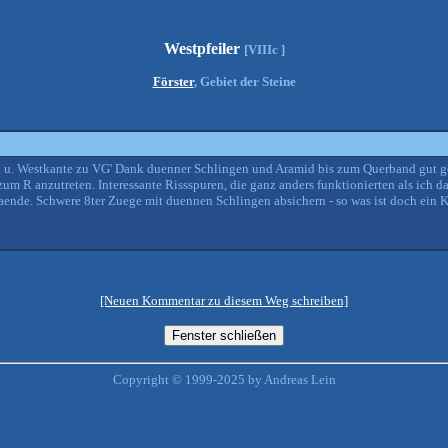
Westpfeiler
[VIIIc ]
Förster
, Gebiet der Steine
u. Westkante zu VG' Dank duenner Schlingen und Aramid bis zum Querband gut ges
 R anzutreten. Interessante Rissspuren, die ganz anders funktionierten als ich dac
de. Schwere 8ter Zuege mit duennen Schlingen absichern - so was ist doch ein K
[Neuen Kommentar zu diesem Weg schreiben]
Copyright © 1999-2025 by Andreas Lein