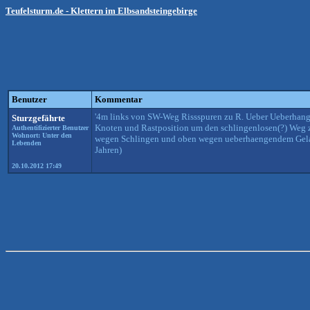
Teufelsturm.de - Klettern im Elbsandsteingebirge
Benutzer
Kommentar
'4m links von SW-Weg Rissspuren zu R. Ueber Ueberhang 
Sturzgefährte
Knoten und Rastposition um den schlingenlosen(?) Weg zum
Authentifizierter Benutzer
Wohnort: Unter den
wegen Schlingen und oben wegen ueberhaengendem Gelaen
Lebenden
Jahren)
20.10.2012 17:49