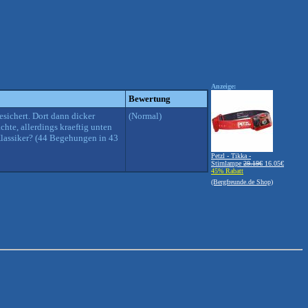
Anzeige:
Bewertung
ichert. Dort dann dicker
(Normal)
hte, allerdings kraeftig unten
lassiker? (44 Begehungen in 43
Petzl - Tikka -
Stirnlampe
29.19€
16.05€
45% Rabatt
(Bergfreunde.de Shop)