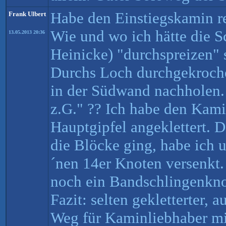
Habe den Einstiegskamin r
Frank Ulbert
Wie und wo ich hätte die Sc
13.05.2013 20:36
Heinicke) "durchspreizen" 
Durchs Loch durchgekroche
in der Südwand nachholen
z.G." ?? Ich habe den Kam
Hauptgipfel angeklettert. D
die Blöcke ging, habe ich 
´nen 14er Knoten versenkt.
noch ein Bandschlingenkno
Fazit: selten gekletterter, 
Weg für Kaminliebhaber mi