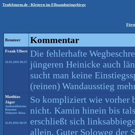
Teufelsturm.de - Klettern im Elbsandsteingebirge
Först
Kommentar
Benutzer
Die fehlerhafte Wegbeschr
Frank Ulbert
jüngeren Heinicke auch läng
16.03.2016 06:33
sucht man keine Einstiegss
(reinen) Wandausstieg meh
Matthias
So kompliziert wie vorher 
Jäger
Authentifizierter
nicht. Kamin hinein bis tal
Benutzer
Wohnort: Riesa
erschließt sich linksabbie
11.03.2016 08:59
allein. Guter Soloweg der 