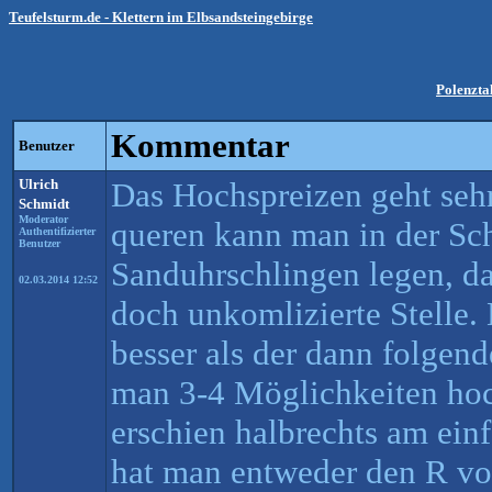
Teufelsturm.de - Klettern im Elbsandsteingebirge
Polenzta
Kommentar
Benutzer
Ulrich
Das Hochspreizen geht sehr
Schmidt
Moderator
queren kann man in der Sch
Authentifizierter
Benutzer
Sanduhrschlingen legen, da
02.03.2014 12:52
doch unkomlizierte Stelle.
besser als der dann folgend
man 3-4 Möglichkeiten hoc
erschien halbrechts am ein
hat man entweder den R v