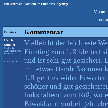
Teufelsturm.de - Klettern im Elbsandsteingebirge
Variant
Falken
Kommentar
Benutzer
Ulrich
Vielleicht der leichteste W
Schmidt
Moderator
Einstieg zum 1.R klettert 
Authentifizierter
Benutzer
und ist sehr gut gesichert
07.03.2014 14:47
mit etwas Handrißkönnen 
1.R geht es wider Erwarten
schöner und gut gesicherter 
linkshaltend zum Riß, wo e
Biwakband vorbei geht eben