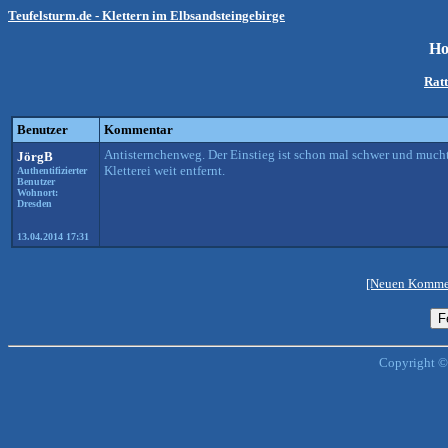
Teufelsturm.de - Klettern im Elbsandsteingebirge
Ho
Ratt
Benutzer
Kommentar
Antisternchenweg. Der Einstieg ist schon mal schwer und muchti
JörgB
Kletterei weit entfernt.
Authentifizierter
Benutzer
Wohnort:
Dresden
13.04.2014 17:31
[Neuen Kommen
Copyright ©