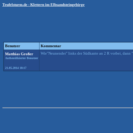
Teufelsturm.de - Klettern im Elbsandsteingebirge
Benutzer
Kommentar
Wie"Neunender" links der Südkante an 2 R vorbei, dann
Matthias Großer
Authentifizierter Benutzer
21.05.2014 18:17