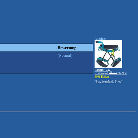
Anzeige:
Bewertung
(Normal)
Edelrid - Jay -
Klettergurt
63.31€
37.99€
40% Rabatt
(Bergfreunde.de Shop)