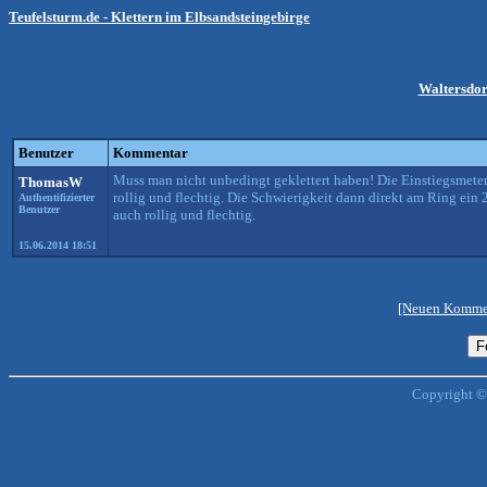
Teufelsturm.de - Klettern im Elbsandsteingebirge
Waltersdor
Benutzer
Kommentar
Muss man nicht unbedingt geklettert haben! Die Einstiegsmeter
ThomasW
rollig und flechtig. Die Schwierigkeit dann direkt am Ring ein
Authentifizierter
Benutzer
auch rollig und flechtig.
15.06.2014 18:51
[Neuen Kommen
Copyright ©