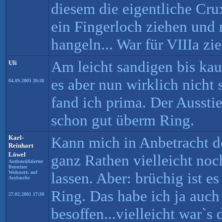
diesem die eigentliche Cru
ein Fingerloch ziehen und 
hangeln... War für VIIIa zi
Am leicht sandigen bis kau
Uli
es aber nun wirklich nicht
04.09.2003 20:38
fand ich prima. Der Aussti
schon gut überm Ring.
Karl-
Kann mich in Anbetracht de
Reinhart
Löwel
ganz Rathen vielleicht noc
Authentifizierter
Benutzer
Wohnort: auf
lassen. Aber: brüchig ist e
Asylsuche
Ring. Das habe ich ja auch
27.02.2001 17:30
besoffen...vielleicht war`s