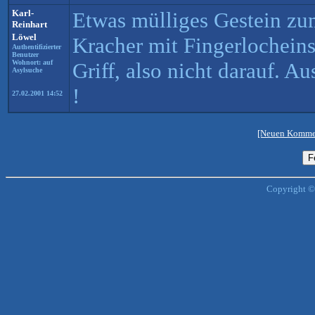
Karl-
Etwas mülliges Gestein zu
Reinhart
Löwel
Kracher mit Fingerlochein
Authentifizierter
Benutzer
Wohnort: auf
Griff, also nicht darauf. Au
Asylsuche
!
27.02.2001 14:52
[Neuen Kommen
Copyright ©