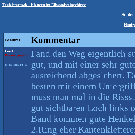
Teufelsturm.de - Klettern im Elbsandsteingebirge
Schle
Honigs
Kommentar
Benutzer
Fand den Weg eigentlich s
Gast
Benutzer gesperrt
gut, und mit einer sehr gu
06.06.2006 13:06
ausreichend abgesichert. 
besten mit einem Untergrif
muss man mal in die Risss
gut sichtbaren Loch links 
Band kommen gute Henkel
2.Ring eher Kantenklettere