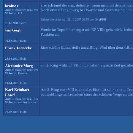
also ich fand die crux definitiv, wenn man mit den händen 
krohsax
Noch etwas: Finger weg bei Wärme und Sonnenschein mit s
Authentifizierter Benutzer
Wohnort: OZ
Zuletzt bearbeitet am: 28.10.2007 20:53 von JörgBFH
11.12.2001 17:26
Wurde im Topoführer sogar mit RP VIIIc gehandelt. Jedoch
van Gogh
Punkten an.
10.12.2001 14:01
Eine schöne Einzelstelle am 2.Ring. Wird über dem 4.Ring
Frank Jaenecke
23.04.2001 09:21
am 2. Ring wirklich VIIIb, ich habe 'ne ganze Zeit gezir
Alexander Marg
Authentifizierter Benutzer
Wohnort: Dresden
19.04.2001 05:12
Karl-Reinhart
Am 2. Ring eher VIII b, aber das Eisen ist sehr nahe.... 
Schweißfingern. Trotzdem einer der schönen Wege an die
Löwel
Authentifizierter Benutzer
Wohnort: auf Asylsuche
27.02.2001 15:06