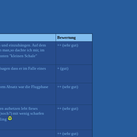
Bewertung
ern und einzuhängen. Auf dem
++ (sehr gut)
n man,so dachte ich mir, im
hnten "kleinen Schale"
agen dass er im Falle eines
+ (gut)
orm Absatz war die Flugphase
++ (sehr gut)
n aufsetzen lebt fieses
++ (sehr gut)
 (noch?) mit wenig scharfen
.Ring
++ (sehr gut)