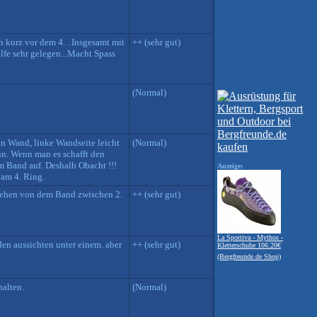
h kurz vor dem 4. . Insgesamt mit
++ (sehr gut)
lfe sehr gelegen...Macht Spass
(Normal)
 in Wand, linke Wandseite leicht
(Normal)
nn. Wenn man es schafft den
m Band auf. Deshalb Obacht !!!
Anzeige:
 am 4. Ring.
gesehen von dem Band zwischen 2.
++ (sehr gut)
La Sportiva - Mythos -
den aussichten unter einem. aber
++ (sehr gut)
Kletterschuhe 106.20€
(Bergfreunde.de Shop)
halten.
(Normal)