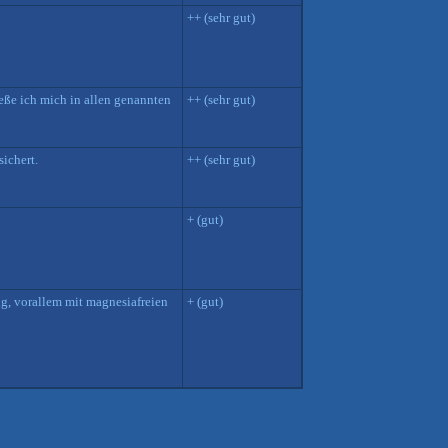
++ (sehr gut)
eße ich mich in allen genannten
++ (sehr gut)
ichert.
++ (sehr gut)
+ (gut)
lig, vorallem mit magnesiafreien
+ (gut)