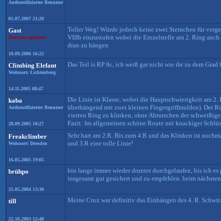
Authentifizierter Benutzer
01.07.2007 21:20
Toller Weg! Würde jedoch keine zwei Sternchen für vergeb
Gast
VIIIb einzustufen wobei die Einzelstelle am 2. Ring auch
Benutzer gesperrt
dran zu hängen
10.09.2006 16:22
Das Teil is RP 8c, ich weiß gar nicht wie ihr zu dem Grad 
Climbing Elefant
Wohnort: Lichtenberg
14.11.2005 08:47
Die Linie ist Klasse, wobei die Hauptschwierigkeit am 2. R
kaba
überhängend mit zwei kleinen Fingergriffmulden). Der Rin
Authentifizierter Benutzer
vierten Ring zu klinken, ohne Abrutschen der schweißige
Fazit: Im allgemeinen schöne Route mit knackiger Schlüs
28.09.2005 10:27
Sehr hart am 2.R. Bis zum 4.R und das Klinken ist nochma
Freakclimber
und 3.R eine tolle Linie!
Wohnort: Dresden
16.05.2005 19:05
bin lange immer wieder drunter durchgelaufen, bis ich es 
brühpo
insgesamt gut gesichert und zu empfehlen. beim nächsten 
21.05.2004 13:30
Meine Crux war definitiv das Einhängen des 4. R. Schwit
till
22.10.2003 12:48