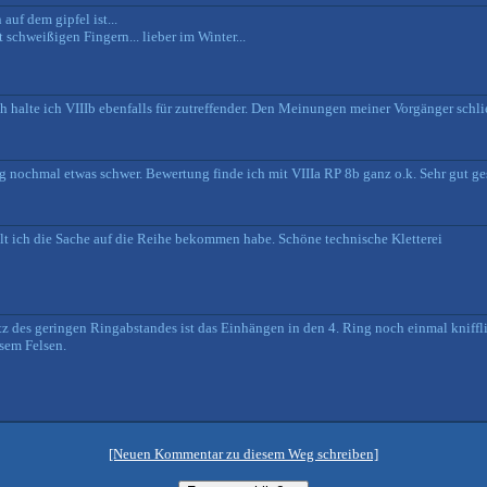
auf dem gipfel ist...
chweißigen Fingern... lieber im Winter...
 halte ich VIIIb ebenfalls für zutreffender. Den Meinungen meiner Vorgänger schli
 nochmal etwas schwer. Bewertung finde ich mit VIIIa RP 8b ganz o.k. Sehr gut ges
kelt ich die Sache auf die Reihe bekommen habe. Schöne technische Kletterei
Trotz des geringen Ringabstandes ist das Einhängen in den 4. Ring noch einmal kniff
sem Felsen.
[Neuen Kommentar zu diesem Weg schreiben]