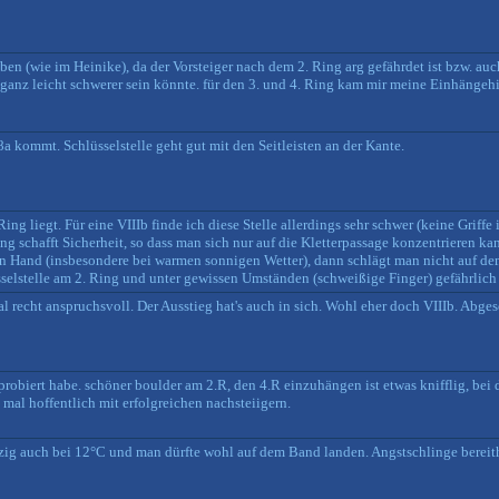
en (wie im Heinike), da der Vorsteiger nach dem 2. Ring arg gefährdet ist bzw. auc
 ganz leicht schwerer sein könnte. für den 3. und 4. Ring kam mir meine Einhängehi
8a kommt. Schlüsselstelle geht gut mit den Seitleisten an der Kante.
ing liegt. Für eine VIIIb finde ich diese Stelle allerdings sehr schwer (keine Griffe
g schafft Sicherheit, so dass man sich nur auf die Kletterpassage konzentrieren ka
n Hand (insbesondere bei warmen sonnigen Wetter), dann schlägt man nicht auf de
selstelle am 2. Ring und unter gewissen Umständen (schweißige Finger) gefährlich
l recht anspruchsvoll. Der Ausstieg hat's auch in sich. Wohl eher doch VIIIb. Ab
probiert habe. schöner boulder am 2.R, den 4.R einzuhängen ist etwas knifflig, bei 
mal hoffentlich mit erfolgreichen nachsteiigern.
zig auch bei 12°C und man dürfte wohl auf dem Band landen. Angstschlinge bereit