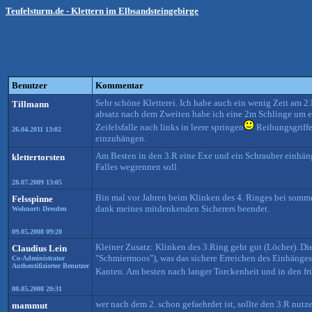
Teufelsturm.de - Klettern im Elbsandsteingebirge
Benutzer
Kommentar
Sehr schöne Kletterei. Ich habe auch ein wenig Zeit am 2
Tillmann
absatz nach dem Zweiten habe ich eine 2m Schlinge um ein
Zeifelsfalle nach links in leere springen
Reibungsgriffe
26.04.2011 13:02
einzuhängen.
Am Besten in den 3.R eine Exe und ein Schrauber einhän
klettertorsten
Falles wegrennen soll.
28.07.2009 13:05
Bin mal vor Jahren beim Klinken des 4. Ringes bei somm
Felsspinne
dank meines mitdenkenden Sicherers beendet.
Wohnort: Dresden
09.05.2008 09:28
Kleiner Zusatz: Klinken des 3.Ring geht gut (Löcher). Die
Claudius Lein
"Schmiermoos"), was das sichere Erreichen des Einhängesc
Co-Administrator
Authentifizierter Benutzer
Kanten. Am besten nach langer Torckenheit und in den 
08.05.2008 20:31
wer nach dem 2. schon gefaehrdet ist, sollte den 3.R nutz
mammut