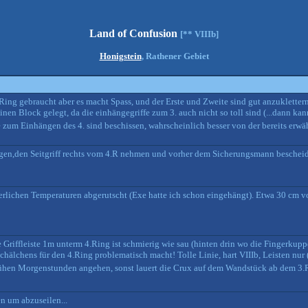
Land of Confusion
[** VIIIb]
Honigstein
, Rathener Gebiet
.Ring gebraucht aber es macht Spass, und der Erste und Zweite sind gut anzuklett
en Block gelegt, da die einhängegriffe zum 3. auch nicht so toll sind (...dann kan
 zum Einhängen des 4. sind beschissen, wahrscheinlich besser von der bereits erwä
gen,den Seitgriff rechts vom 4.R nehmen und vorher dem Sicherungsmann bescheids
erlichen Temperaturen abgerutscht (Exe hatte ich schon eingehängt). Etwa 30 cm v
 Griffleiste 1m unterm 4.Ring ist schmierig wie sau (hinten drin wo die Fingerkuppe
hälchens für den 4.Ring problematisch macht! Tolle Linie, hart VIIIb, Leisten nur
frühen Morgenstunden angehen, sonst lauert die Crux auf dem Wandstück ab dem 3
en um abzuseilen...