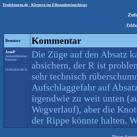
Teufelsturm.de - Klettern im Elbsandsteingebirge
Zufa
Feldw
Kommentar
Benutzer
Die Züge auf den Absatz k
JensP
Authentifizierter
Benutzer
absichern, der R ist probl
19.08.2014 20:34
sehr technisch rüberschum
Aufschlaggefahr auf Absat
irgendwie zu weit unten (
Wegverlauf), aber die Knot
der Rippe könnte halten. W
[Neuen Kommen