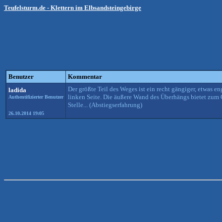
Teufelsturm.de - Klettern im Elbsandsteingebirge
Benutzer
Kommentar
Der größte Teil des Weges ist ein recht gängiger, etwas en
ladida
linken Seite. Die äußere Wand des Überhängs bietet zum G
Authentifizierter Benutzer
Stelle... (Abstiegserfahrung)
26.10.2014 19:05