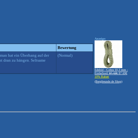
Anzeige:
Bewertung
d man hat ein Überhang auf der
(Normal)
ht dran zu hängen. Seltsame
Edelrid - Cobra 10,3 mm -
Einfachseil
97.43€
87.69€
10% Rabatt
(Bergfreunde.de Shop)