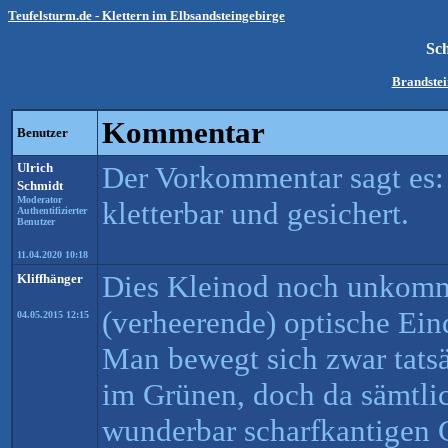
Teufelsturm.de - Klettern im Elbsandsteingebirge
Sc
Brandstei
Kommentar
Benutzer
Ulrich
Der Vorkommentar sagt es:
Schmidt
Moderator
kletterbar und gesichert.
Authentifizierter
Benutzer
11.04.2020 10:18
Dies Kleinod noch unkomme
Kliffhänger
(verheerende) optische Eind
04.05.2015 12:15
Man bewegt sich zwar tats
im Grünen, doch da sämtli
wunderbar scharfkantigen G