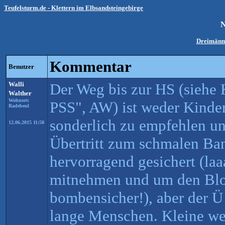
Teufelsturm.de - Klettern im Elbsandsteingebirge
Dreimänn
Kommentar
Benutzer
Walli
Der Weg bis zur HS (siehe
Walther
Wohnort:
PSS", AW) ist weder Kinde
Radebeul
sonderlich zu empfehlen un
12.06.2015 11:58
Übertritt zum schmalen Ba
hervorragend gesichert (la
mitnehmen und um den Blo
bombensicher!), aber der Ü 
lange Menschen. Kleine wer