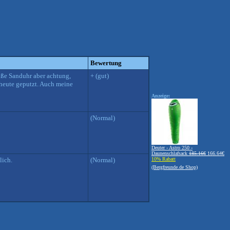
Bewertung
oße Sanduhr aber achtung,
+ (gut)
heute geputzt. Auch meine
Anzeige:
(Normal)
Deuter - Astro 250 -
Daunenschlafsack
185.16€
166.64€
lich.
(Normal)
10% Rabatt
(Bergfreunde.de Shop)