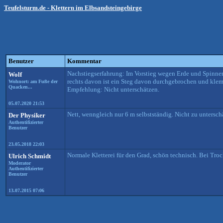
Teufelsturm.de - Klettern im Elbsandsteingebirge
Benutzer
Kommentar
Nachstiegserfahrung: Im Vorstieg wegen Erde und Spinnenw
Wolf
rechts davon ist ein Steg davon durchgebrochen und kle
Wohnort: am Fuße der
Quacken...
Empfehlung: Nicht unterschätzen.
05.07.2020 21:53
Nett, wenngleich nur 6 m selbstständig. Nicht zu untersch
Der Physiker
Authentifizierter
Benutzer
23.05.2018 22:03
Normale Kletterei für den Grad, schön technisch. Bei Trock
Ulrich Schmidt
Moderator
Authentifizierter
Benutzer
13.07.2015 07:06