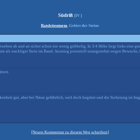
Südriß
[IV ]
Ratsleitenturm
, Gebiet der Steine
eben ab und an sicher schon ein wenig gribbelig. In 3/4 Höhe liegt links eine gr
mmt als wackliger Stein im Band. Ausstieg potentiell unangenehm wegen Bewuchs, 
ätzen
enheit gut, aber bei Nässe gefährlich, weil doch begrünt und die Sicherung ist frag
[Neuen Kommentar zu diesem Weg schreiben]