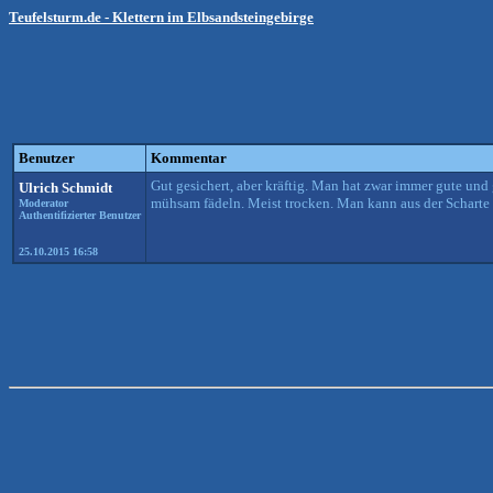
Teufelsturm.de - Klettern im Elbsandsteingebirge
Benutzer
Kommentar
Gut gesichert, aber kräftig. Man hat zwar immer gute und 
Ulrich Schmidt
mühsam fädeln. Meist trocken. Man kann aus der Scharte 
Moderator
Authentifizierter Benutzer
25.10.2015 16:58