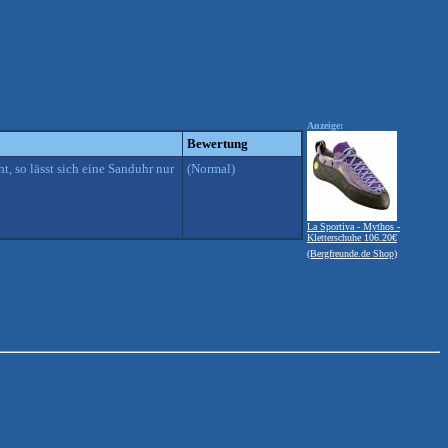
Anzeige:
Bewertung
t, so lässt sich eine Sanduhr nur
(Normal)
La Sportiva - Mythos -
Kletterschuhe 106.20€
(Bergfreunde.de Shop)