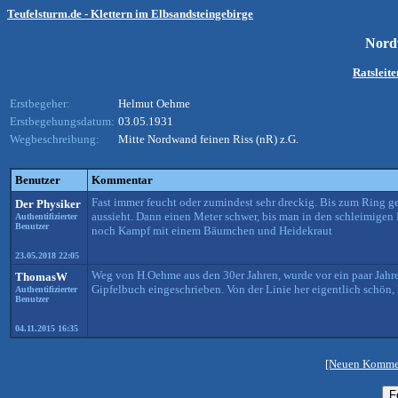
Teufelsturm.de - Klettern im Elbsandsteingebirge
Nor
Ratsleit
Erstbegeher:
Helmut Oehme
Erstbegehungsdatum:
03.05.1931
Wegbeschreibung:
Mitte Nordwand feinen Riss (nR) z.G.
Benutzer
Kommentar
Fast immer feucht oder zumindest sehr dreckig. Bis zum Ring geh
Der Physiker
aussieht. Dann einen Meter schwer, bis man in den schleimigen R
Authentifizierter
Benutzer
noch Kampf mit einem Bäumchen und Heidekraut
23.05.2018 22:05
Weg von H.Oehme aus den 30er Jahren, wurde vor ein paar Jahr
ThomasW
Gipfelbuch eingeschrieben. Von der Linie her eigentlich schön, l
Authentifizierter
Benutzer
04.11.2015 16:35
[Neuen Kommen