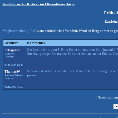
Teufelsturm.de - Klettern im Elbsandsteingebirge
Frühja
Ratsleit
Wegbeschreibung:
Links am nordöstlichen Wandfuß Wand an Ring vorbei zu gro
Benutzer
Kommentar
Das Loch rechts vom 1. Ring bietet einen guten Einhängegriff
Felsspinne
Streckzug sorgenfrei trauen. Es bietet sich an, an der Edelstah
Wohnort:
Dresden
06.11.2015 08:34
Schöne teils athletische Kletterei. Vom letzten Ring weg mus
ThomasW
pressen.
Authentifizierter
Benutzer
04.11.2015 16:50
[Neuen Kommen