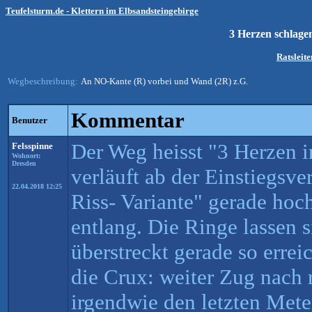
Teufelsturm.de - Klettern im Elbsandsteingebirge
3 Herzen schlage
Ratsleit
Wegbeschreibung:
An NO-Kante (R) vorbei und Wand (2R) z.G.
Kommentar
Benutzer
Der Weg heisst "3 Herzen i
Felsspinne
Wohnort:
Dresden
verläuft ab der Einstiegsv
22.04.2018 12:25
Riss- Variante" gerade hoc
entlang. Die Ringe lassen 
überstreckt gerade so errei
die Crux: weiter Zug nach 
irgendwie den letzten Met