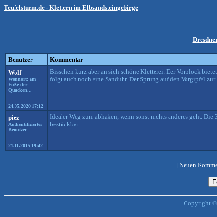
Teufelsturm.de - Klettern im Elbsandsteingebirge
Dresdne
Benutzer
Kommentar
Bisschen kurz aber an sich schöne Kletterei. Der Vorblock biete
Wolf
folgt auch noch eine Sanduhr. Der Sprung auf den Vorgipfel zur 
Wohnort: am
Fuße der
Quacken...
24.05.2020 17:12
Idealer Weg zum abhaken, wenn sonst nichts anderes geht. Die 3
piez
bestückbar.
Authentifizierter
Benutzer
21.11.2015 19:42
[Neuen Kommen
Copyright ©