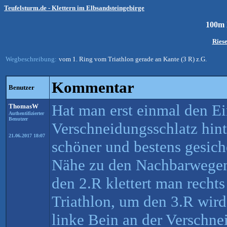
Teufelsturm.de - Klettern im Elbsandsteingebirge
100m
Ries
Wegbeschreibung:
vom 1. Ring vom Triathlon gerade an Kante (3 R) z.G.
Kommentar
Benutzer
Hat man erst einmal den Ei
ThomasW
Authentifizierter
Benutzer
Verschneidungsschlatz hinte
21.06.2017 18:07
schöner und bestens gesich
Nähe zu den Nachbarwegen 
den 2.R klettert man rechts
Triathlon, um den 3.R wird
linke Bein an der Verschn