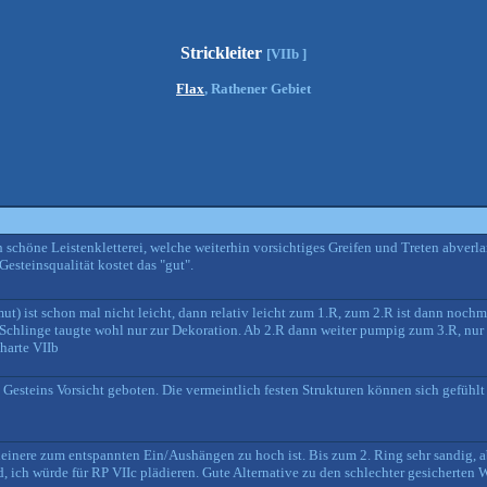
Strickleiter
[VIIb ]
Flax
, Rathener Gebiet
chöne Leistenkletterei, welche weiterhin vorsichtiges Greifen und Treten abverlan
Gesteinsqualität kostet das "gut".
ut) ist schon mal nicht leicht, dann relativ leicht zum 1.R, zum 2.R ist dann noch
 Schlinge taugte wohl nur zur Dekoration. Ab 2.R dann weiter pumpig zum 3.R, nur 
harte VIIb
esteins Vorsicht geboten. Die vermeintlich festen Strukturen können sich gefühlt 
kleinere zum entspannten Ein/Aushängen zu hoch ist. Bis zum 2. Ring sehr sandig, a
d, ich würde für RP VIIc plädieren. Gute Alternative zu den schlechter gesicherten W