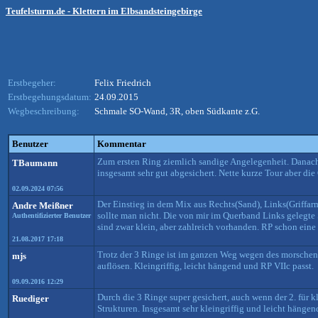
Teufelsturm.de - Klettern im Elbsandsteingebirge
Erstbegeher:
Felix Friedrich
Erstbegehungsdatum:
24.09.2015
Wegbeschreibung:
Schmale SO-Wand, 3R, oben Südkante z.G.
Benutzer
Kommentar
Zum ersten Ring ziemlich sandige Angelegenheit. Danach s
TBaumann
insgesamt sehr gut abgesichert. Nette kurze Tour aber die 
02.09.2024 07:56
Der Einstieg in dem Mix aus Rechts(Sand), Links(Griffarm
Andre Meißner
sollte man nicht. Die von mir im Querband Links gelegte
Authentifizierter Benutzer
sind zwar klein, aber zahlreich vorhanden. RP schon eine 
21.08.2017 17:18
Trotz der 3 Ringe ist im ganzen Weg wegen des morschen G
mjs
auflösen. Kleingriffig, leicht hängend und RP VIIc passt.
09.09.2016 12:29
Durch die 3 Ringe super gesichert, auch wenn der 2. für 
Ruediger
Strukturen. Insgesamt sehr kleingriffig und leicht hängen