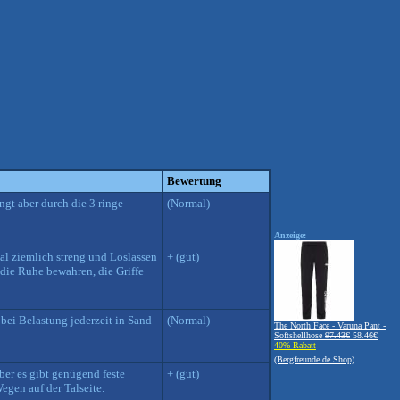
Bewertung
gt aber durch die 3 ringe
(Normal)
Anzeige:
mal ziemlich streng und Loslassen
+ (gut)
die Ruhe bewahren, die Griffe
bei Belastung jederzeit in Sand
(Normal)
The North Face - Varuna Pant -
Softshellhose
97.43€
58.46€
40% Rabatt
(Bergfreunde.de Shop)
ber es gibt genügend feste
+ (gut)
egen auf der Talseite.