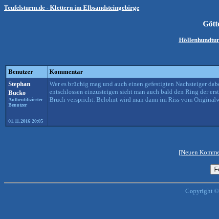
Teufelsturm.de - Klettern im Elbsandsteingebirge
Gött
Höllenhundtur
Benutzer
Kommentar
Stephan
Wer es brüchig mag und auch einen gefestigten Nachsteiger dabei
entschlossen einzusteigen sieht man auch bald den Ring der er
Bucko
Bruch verspricht. Belohnt wird man dann im Riss vom Original
Authentifizierter
Benutzer
01.11.2016 20:05
[Neuen Kommen
Copyright ©